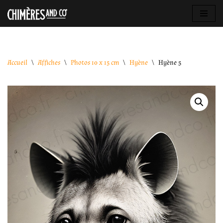
Aller
au
contenu
Accueil
\
Affiches
\
Photos 10 x 15 cm
\
Hyène
\
Hyène 5