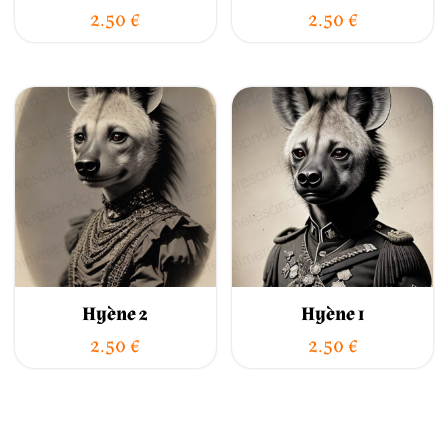
2.50
€
2.50
€
Hyène 2
Hyène 1
2.50
€
2.50
€