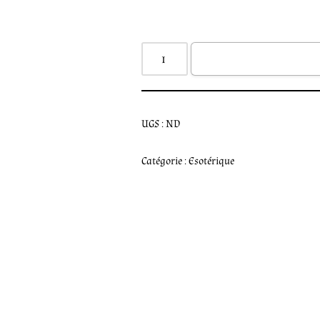
UGS :
ND
Catégorie :
Esotérique