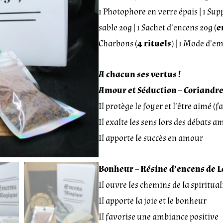
1 Photophore en verre épais | 1 Sup
sable 20g | 1 Sachet d’encens 20g (
e
Charbons (
4 rituels
) | 1 Mode d’e
A chacun ses vertus !
Amour et Séduction – Coriandre
Il protège le foyer et l’être aimé (
Il exalte les sens lors des débats 
Il apporte le succès en amour
Bonheur –
Résine d’encens de L
Il ouvre les chemins de la spiritual
Il apporte la joie et le bonheur
Il favorise une ambiance positive