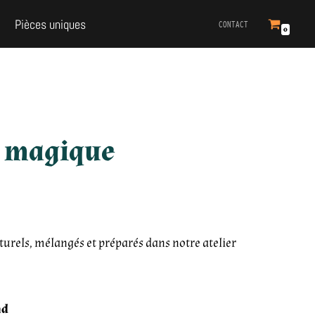
Pièces uniques
CONTACT
0
s magique
turels, mélangés et préparés dans notre atelier
nd