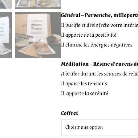
Général – P
ervenche, millepert
Il purifie et désinfecte votre intéri
Il apporte de la positivité
Il élimine les énergies négatives
Méditation – R
ésine d’encens 
A brûler durant les séances de rel
Il apaise les tensions
Il apporte la sérénité
Coffret