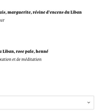
uis, marguerite, résine d’encens du Liban
eur
du
Liban, rose pale, henné
axation et de méditation