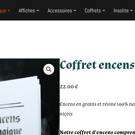
que
Affiches
Accessoires
Coffrets
Insolite
Coffret encen
22.00
€
Encens en grains et résine 100% na
niçois
Notre coffret d’encens compre