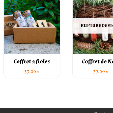
RUPTURE DE S
Coffret 2 fioles
Coffret de N
33.00
€
39.00
€