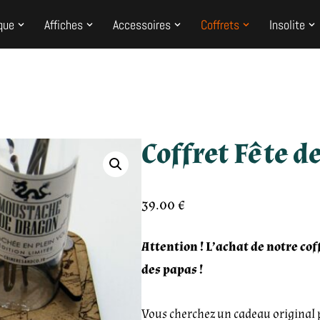
que
Affiches
Accessoires
Coffrets
Insolite
Coffret Fête d
39.00
€
Attention ! L’achat de notre c
des papas !
Vous cherchez un cadeau original po