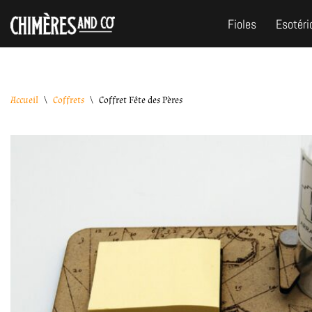
Fioles
Esotéri
Aller
au
contenu
Accueil
\
Coffrets
\
Coffret Fête des Pères