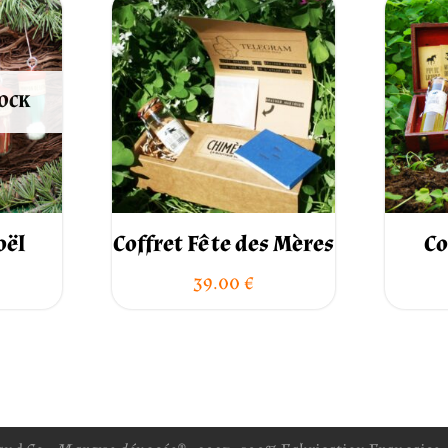
TOCK
oël
Coffret Fête des Mères
Co
39.00
€