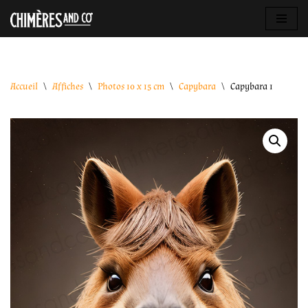
Aller
au
contenu
Accueil
\
Affiches
\
Photos 10 x 15 cm
\
Capybara
\
Capybara 1