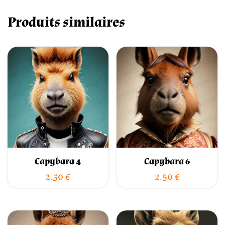
Produits similaires
Capybara 4
Capybara 6
2.50
€
2.50
€