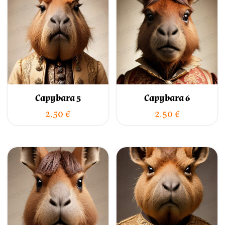
Capybara 5
Capybara 6
2.50
€
2.50
€