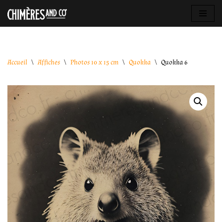
Aller
au
contenu
Accueil
\
Affiches
\
Photos 10 x 15 cm
\
Quokka
\
Quokka 6