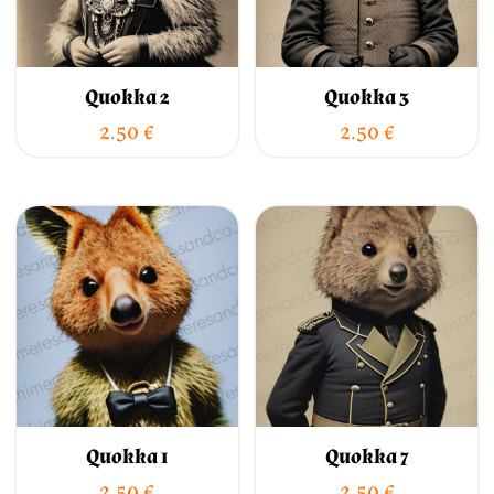
Quokka 2
Quokka 3
2.50
€
2.50
€
Quokka 1
Quokka 7
2.50
€
2.50
€