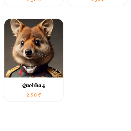
Quokka 4
2.50
€