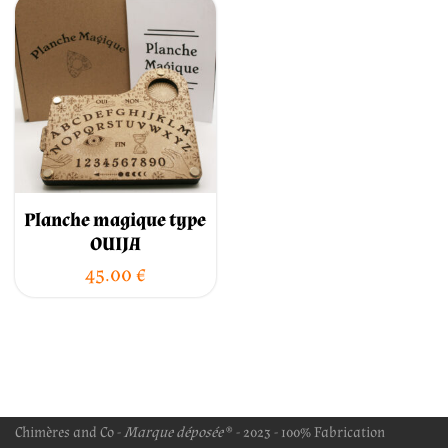
Planche magique type
OUIJA
45.00
€
Chimères and Co -
Marque déposée
® - 2023 - 100% Fabrication