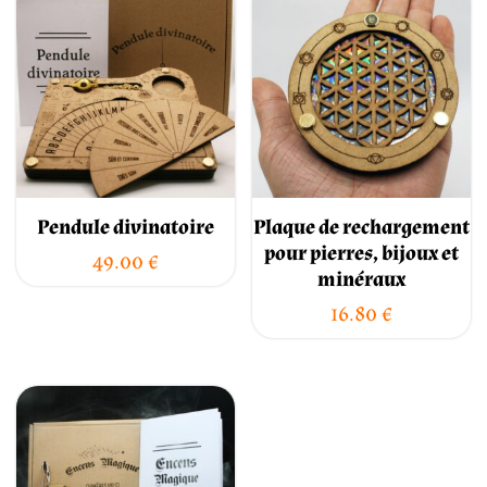
Pendule divinatoire
Plaque de rechargement
pour pierres, bijoux et
49.00
€
minéraux
16.80
€