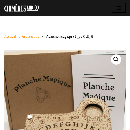
Aller
au
contenu
Accueil
\
Esotérique
\
Planche magique type OUIJA