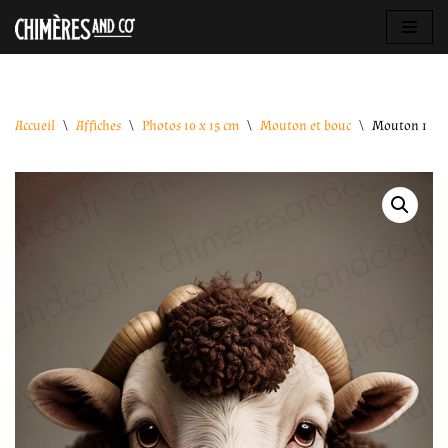
Aller
au
contenu
Accueil
\
Affiches
\
Photos 10 x 15 cm
\
Mouton et bouc
\
Mouton 1