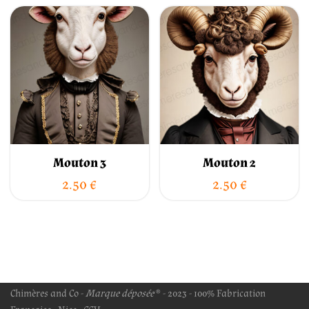
Mouton 3
Mouton 2
2.50
€
2.50
€
Chimères and Co -
Marque déposée
® - 2023 - 100% Fabrication