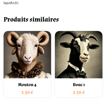
laposte.fr)
Produits similaires
Mouton 4
Bouc 1
2.50
€
2.50
€