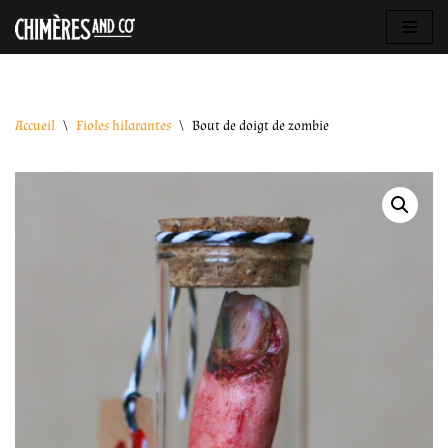
Aller
au
contenu
Accueil
\
Fioles hilarantes
\
Bout de doigt de zombie