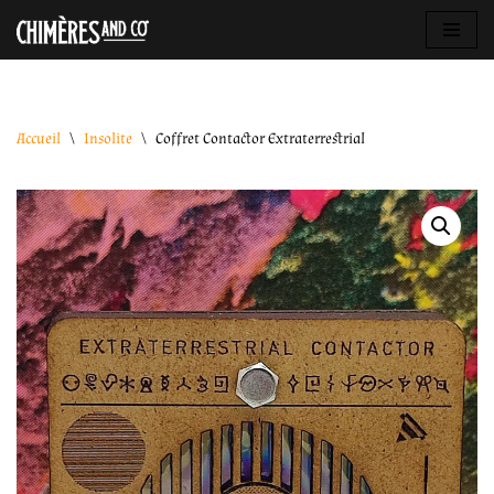
Aller
au
contenu
Accueil
\
Insolite
\
Coffret Contactor Extraterrestrial