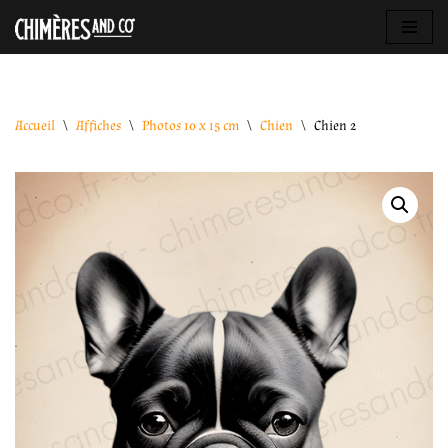
Aller
au
contenu
Accueil
\
Affiches
\
Photos 10 x 15 cm
\
Chien
\
Chien 2