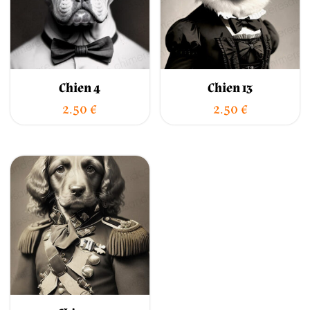
Chien 4
Chien 13
2.50
€
2.50
€