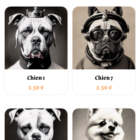
Chien 1
Chien 7
2.50
€
2.50
€