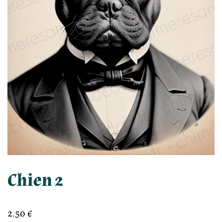
Chien 2
2.50
€