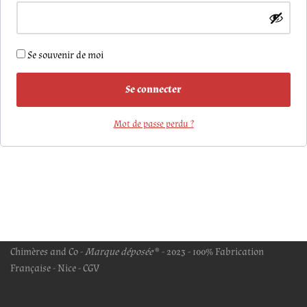
Se souvenir de moi
Se connecter
Mot de passe perdu ?
Chimères and Co -
Marque déposée
® - 2023 - 100% Fabrication
Française - Nice -
CGV
Neve
| Propulsé par
WordPress