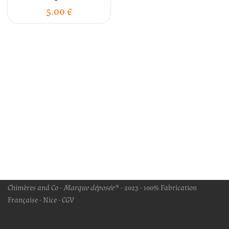
5.00
€
Chimères and Co -
Marque déposée
® - 2023 - 100% Fabrication
Française - Nice -
CGV
Neve
| Propulsé par
WordPress