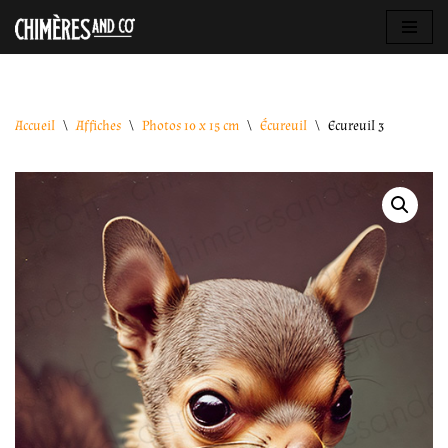
Aller
au
contenu
Accueil
\
Affiches
\
Photos 10 x 15 cm
\
Écureuil
\
Ecureuil 3